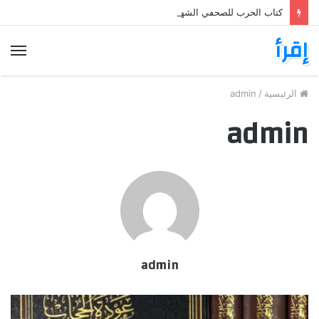
كتاب الحرب للصحفي الشهير بوب وودوارد War: Woodward PDF
إقرأ
الق
الرئيسية
/
admin
admin
admin