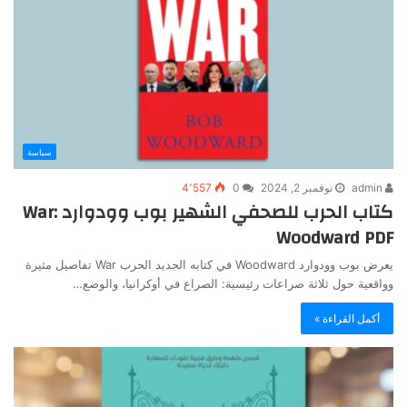
سياسة
admin
نوفمبر 2, 2024
0
4٬557
كتاب الحرب للصحفي الشهير بوب وودوارد War:
Woodward PDF
يعرض بوب وودوارد Woodward في كتابه الجديد الحرب War تفاصيل مثيرة
وواقعية حول ثلاثة صراعات رئيسية: الصراع في أوكرانيا، والوضع…
أكمل القراءة »