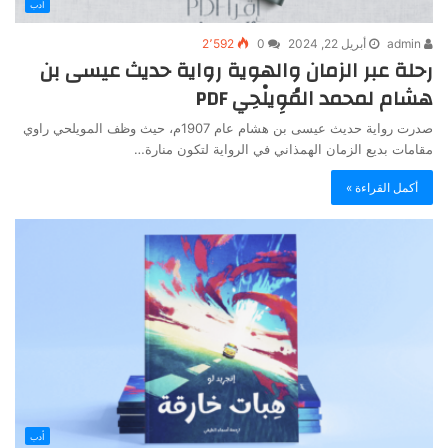
أدب
admin
أبريل 22, 2024
0
2٬592
رحلة عبر الزمان والهوية رواية حديث عيسى بن
هشام لمحمد المُوِيلْحِي PDF
صدرت رواية حديث عيسى بن هشام عام 1907م، حيث وظف المويلحي راوي
مقامات بديع الزمان الهمذاني في الرواية لتكون منارة…
أكمل القراءة »
أدب