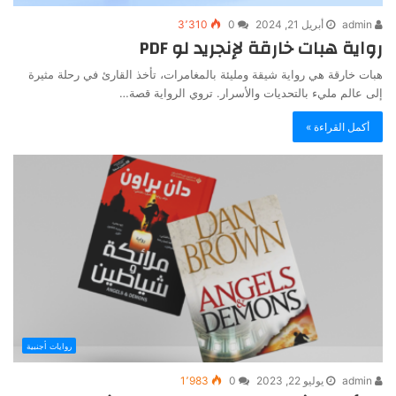
admin
أبريل 21, 2024
0
3٬310
رواية هبات خارقة لإنجريد لو PDF
هبات خارقة هي رواية شيقة ومليئة بالمغامرات، تأخذ القارئ في رحلة مثيرة
إلى عالم مليء بالتحديات والأسرار. تروي الرواية قصة…
أكمل القراءة »
روايات أجنبية
admin
يوليو 22, 2023
0
1٬983