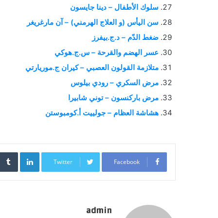
سلوك الأطفال – دينا جايسون
سن اليأس (و العلاج الهرمني) – آن مارغريغر
ضغط الدّم – د.ج.بيفرز
عسر الهضم والقرحة – س.ج.هوكي
متلازمة القولون العصبي – كيران ج.موريارتي
مرض السكري – رودي بيلوس
مرض باركنسون – توني شابيرا
هشاشة العظام – جولييت أ.كومبوستن
inkedIn
Twitter
Facebook
admin