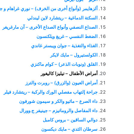
ألزهايمر (وأنواع أخرى من الخرف) – نوري غراهام و 
السكتة الدماغية – ريتشارد لاين ليندلي
الصداع النصفي وأنواع الصداع الأخرى – آن مارغريغر
الضغط النفسي – غريغ ويلكنسون
الغذاء والتغذية – جوان ويبستر غاندي
الكولستيرول – مايك لايكر
القلق (ونوبات الذعر) – كوام ماكنزي
أمراض الأطفال – تيليزا كاليغور
أمراض العيون (والزرق) – روبرت والترز
جراحة إلتهاب مفصلي الورك والركبة – ريتشارد فيلر
داء الصرع – ماثيو والكر و سيمون شورفون
داء المفاصل والروماتيزم – جينيفر ج.وورال
دوالي الساقين – بروس كامبل
سرطان الثدي – مايك ديكسون