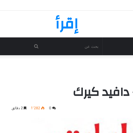
وارد War: Woodward PDF
إقرأ
بحث
عن
 دافيد كيرك
0
1٬282
2 دقائق