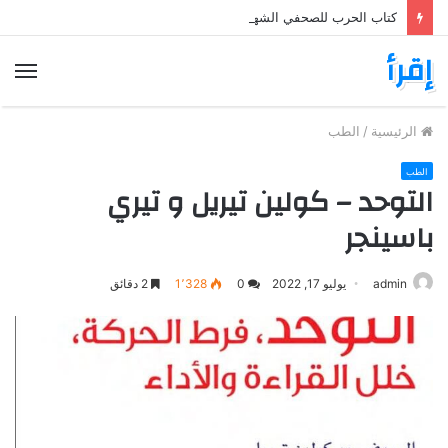
كتاب الحرب للصحفي الشهير بوب وودوارد War: Woodward PDF
إقرأ
الق
الرئيسية
/
الطب
الطب
التوحد – كولين تيريل و تيري
باسينجر
admin
يوليو 17, 2022
0
1٬328
2 دقائق