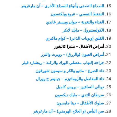
الصداع النصفي وأنواع الصداع الأخرى – آن مارغريغر
الضغط النفسي – غريغ ويلكنسون
الغذاء والتغذية – جوان ويبستر غاندي
الكولستيرول – مايك لايكر
القلق (ونوبات الذعر) – كوام ماكنزي
أمراض الأطفال – تيليزا كاليغور
أمراض العيون (والزرق) – روبرت والترز
جراحة إلتهاب مفصلي الورك والركبة – ريتشارد فيلر
داء الصرع – ماثيو والكر و سيمون شورفون
داء المفاصل والروماتيزم – جينيفر ج.وورال
دوالي الساقين – بروس كامبل
سرطان الثدي – مايك ديكسون
سلوك الأطفال – دينا جايسون
سن اليأس (و العلاج الهرمني) – آن مارغريغر