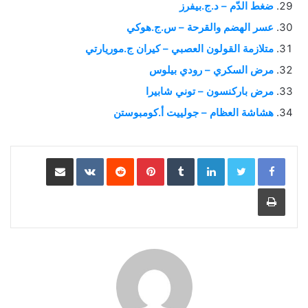
ضغط الدّم – د.ج.بيفرز
عسر الهضم والقرحة – س.ج.هوكي
متلازمة القولون العصبي – كيران ج.موريارتي
مرض السكري – رودي بيلوس
مرض باركنسون – توني شابيرا
هشاشة العظام – جولييت أ.كومبوستن
LinkedIn
Pinterest
مشاركة عبر البريد
طباعة