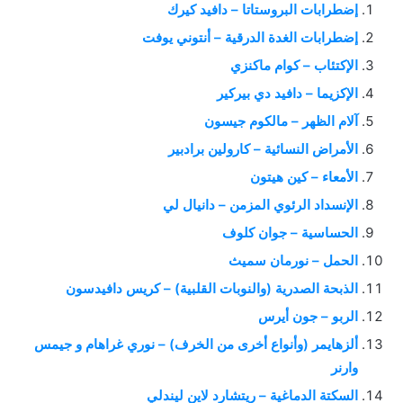
إضطرابات البروستاتا – دافيد كيرك
إضطرابات الغدة الدرقية – أنتوني يوفت
الإكتئاب – كوام ماكنزي
الإكزيما – دافيد دي بيركير
آلام الظهر – مالكوم جيسون
الأمراض النسائية – كارولين برادبير
الأمعاء – كين هيتون
الإنسداد الرئوي المزمن – دانيال لي
الحساسية – جوان كلوف
الحمل – نورمان سميث
الذبحة الصدرية (والنوبات القلبية) – كريس دافيدسون
الربو – جون أيرس
ألزهايمر (وأنواع أخرى من الخرف) – نوري غراهام و جيمس
وارنر
السكتة الدماغية – ريتشارد لاين ليندلي