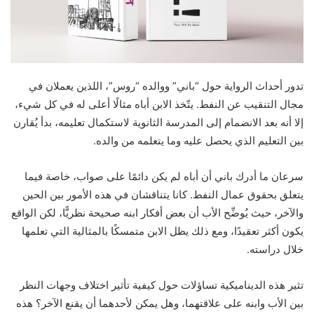
تدور أحداث الرواية حول “باني” ووالده “روس”، اللذين يعملان في
مجال التنقيب عن النفط. يتّخذ الابن أباه مثالًا أعلى له في كل شيء،
إلا أنه بعد الانضمام إلى المدرسة الثانوية لاستكمال تعليمه، بدأ يُقارن
بين التعليم الذي يحصل عليه وما يتعلمه من والده.
سرعان ما أدرك باني أن أباه لم يكن دائمًا على صواب، خاصة فيما
يتعلق بحقوق عمال النفط. كانا يتناقشان في هذه الأمور بين الحين
والآخر، حيث يُوضِّح الأب أن بعض أفكار ابنه صحيحة نظريًّا، لكن الواقع
يكون أكثر تعقيدًا، ومع ذلك يظل الابن متمسكًا بالمثالية التي تعلمها
خلال دراسته.
تثير هذه الديناميكية تساؤلات حول كيفية تأثير اختلاف وجهات النظر
بين الأب وابنه على علاقتهما، وهل يمكن لأحدهما أن يقنع الآخر؟ هذه