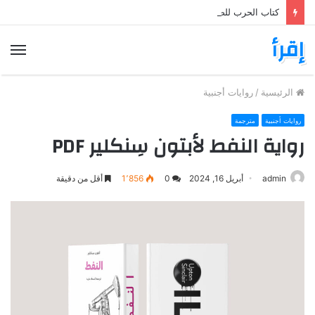
كتاب الحرب للصحفي الشهير بوب وودوارد War: Woodward PDF
إقرأ
الق
الرئيسية
/
روايات أجنبية
روايات أجنبية
مترجمة
رواية النفط لأبتون سِنكلير PDF
admin
أبريل 16, 2024
0
1٬856
أقل من دقيقة