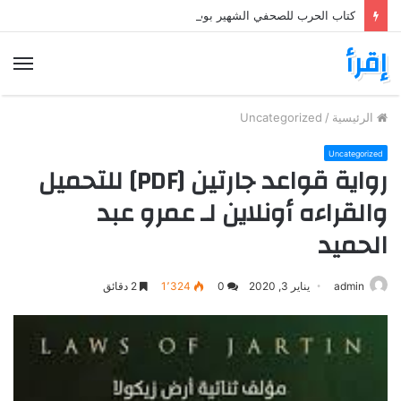
كتاب الحرب للصحفي الشهير بوب وودوارد War: Woodward PDF
إقرأ
الق
الرئيسية
/
Uncategorized
Uncategorized
رواية قواعد جارتين [PDF] للتحميل
والقراءه أونلاين لـ عمرو عبد
الحميد
admin
يناير 3, 2020
0
1٬324
2 دقائق