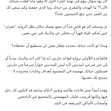
لأن بها سؤال مهم في نهاية الجزء الأول ألا وهو: ماذا فعلت بحياتك
الآن؟؟ ما الهدف والمغزي من حياتك وما الذي حققته وكم يتبقي لك
من العمر حتي تبلغ الخمسين عاماً؟
بل وستجد كم هو قاسٍ جداً ان تضع نفسك مكان بطل الروايه “غفران”
حين يُحكم عليك قهراً أن تتخلي عن والديك في سنٍ معين..
وماذا لو كانت حياتك محدده بإطار معين لن تستطيع أن تتخطاه؟
فالقاعده اللأولي برواية قواعد جارتين أنه إذا كان أحد والديك مذنباً أو
إبن غير شرعي لمذنبين لأنه ليس للمذنبين جوازاً شرعياً في جارتين
فستكون حياتك مهمشه في المجتمع بأهداف وغايات محدوده لا
يسمح لك بتعديها.
وهذه أيضاً تعتبر قاعده ظالمه وتعتبر أحكام سابقه قد لايكون لك دخل
فيها ولكنها فُرضت عليك، المهمشين بالمجتمع غير الناجحين
وأصحاب الأماكن المرتفعه في البلد.