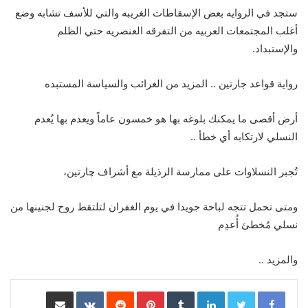
ستجد في الروايه بعض الإسقاطات الغريبه والتي للأسف تشابه وضع
أغلب المجتمعات العربيه من التفرقه العنصريه حتي الظلم
والإستبداد.
رواية قواعد جارتين .. المزيد من الغرائب والسياسة المستبده
أرض أقصى ما يمكنك بلوغه بها هو خمسون عاماً ويعدم بها يُعدم
النسلي لارتكابه أي خطأ ..
تُجبر النسلاوات على ممارسة الرذيلة مع أشراف چارتين،
ومتى تحمل تتجه لباحة جويدا في يوم الغفران لتلتقط روح لجنينها من
نسلي مُخطئ أُعدِم
والمزيد ..
LinkedIn
Pinterest
مشاركة عبر البريد